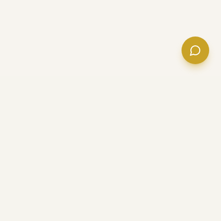
BAND
LUXE
Live-Musik-Vermittlung für Hochzeiten, Firmenevents
und Privatfeiern. Über 200 Events betreut. Deutschland &
Mallorca.
NAVIGATION
Home