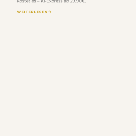
kostet es – KI-Express ab 29,90€.
WEITERLESEN