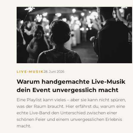
LIVE-MUSIK
28. Juni 2026
Warum handgemachte Live-Musik
dein Event unvergesslich macht
Eine Playlist kann vieles – aber sie kann nicht spüren,
was der Raum braucht. Hier erfährst du, warum eine
echte Live-Band den Unterschied zwischen einer
schönen Feier und einem unvergesslichen Erlebnis
macht.