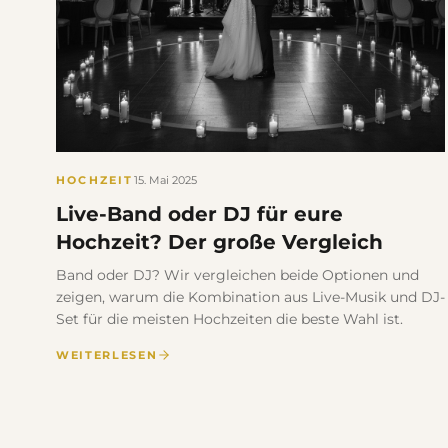
HOCHZEIT
15. Mai 2025
Live-Band oder DJ für eure
Hochzeit? Der große Vergleich
Band oder DJ? Wir vergleichen beide Optionen und
zeigen, warum die Kombination aus Live-Musik und DJ-
Set für die meisten Hochzeiten die beste Wahl ist.
WEITERLESEN