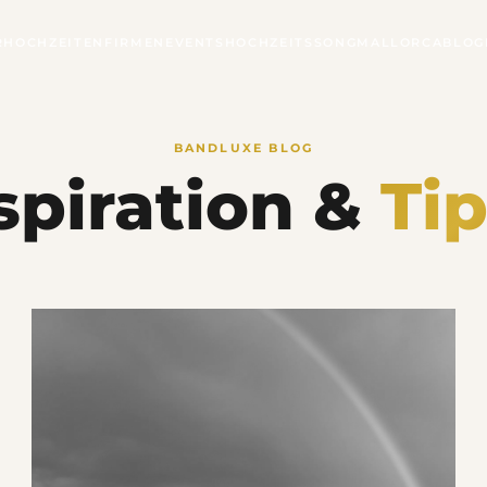
R
HOCHZEITEN
FIRMENEVENTS
HOCHZEITSSONG
MALLORCA
BLOG
BANDLUXE BLOG
spiration &
Ti